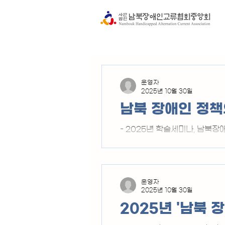
운영자
2025년 10월 30일
남북 장애인 정책
- 2025년 학술세미나, 남북장
교육회관 2층(서울 서대문구 정
인교류협회 창립 16주년 맞아 2
토론, 3부 종합토론·질의응답으
제자인 박정이(예비역 육군대장, 밀리테크협회 회장)
운영자
에 대한 경례), 애국가 제창(1
2025년 10월 30일
하고, 축사는 안광범(영서신문 대
2025년 '남북 
문위원이 진행했다. 이번 202