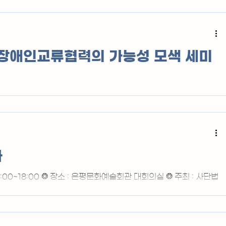
 장애인교류협력의 가능성 모색 세미
월 7일 정동 프란치스코 교육회관에서 있었습니다.
나
 15:00~18:00 ❂ 장소 : 은평문화예술회관 대회의실 ❂ 주최 : 사단법
: (사)통일교육협의회, (사)21C안보전략연구원 ❙진행순서❘
:00 ~ 15:30 • 개 회 식 • 국민의례 • 개 회 사 : 안광범(남북장애인교류협
제1부 남북교류협력의 전개와 현황 : 분단에서 현재까지 • 사 회 : 강석승
 제 : 이정우 (성균관대학교 교수) • 토 론 : 송광석 (통일교육협의회