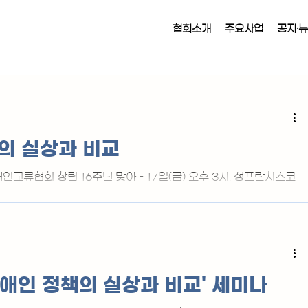
협회소개
주요사업
공지·
의 실상과 비교
애인교류협회 창립 16주년 맞아 - 17일(금) 오후 3시, 성프란치스코
동 소재)에서 ‘남북 장애인 정책의 실상과 비교’를 주제로 남북장애
025년 학술세미나를 개최했다. 1부 개회식, 2부 기조발표 및 발제·
로 2025년 학술세미나를 마무리했다. 2025년 학술세미나 토론 발
 박사가 모두 발언을 하고 있다. 국민의례(국기
절), 호국영령에 묵념. 강석승(남북장애인교류협회) 회장이 개회사를
표이사) 동행DNP 이사장이 했다. 1부 사회는 송찬호 전 국회 전
장애인 정책의 실상과 비교' 세미나
5년 학술세미나는 남북장애인교류협회가 주최·주관했다. 좌장인 강