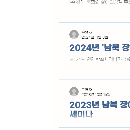
석승(왼쪽
•주제 1 : 북한의 장애인정책 
일시 : 2025. 10. 17. (금) 
장애인교류협회 ● 주관 : (사
란치스코 교육회관에서 있었습
운영자
2024년 11월 8일
2024년 '남북 
2024년 연례학술세미나가 10
운영자
2023년 10월 16일
2023년 남북 
세미나
2023년 연례학술세미나가 1