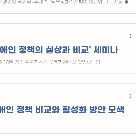
 두번째) 박사가 토론을 주도하고 있다. 강석승 회장은
추진경과와 문제점 •주제 2 : 남북장애인정책의 비교와 교류 전망 ●
15 : 00~18 : 30 ● 장소 : 정동 프란치스코 교육회관 ● 주최 : (사)남북
)남북장애인교류협회 2025년 연례학술세미나가 10월 17일 정동 프
니다.
장애인 정책의 실상과 비교' 세미나
월 18일 정동 프란치스코 교육회관에서 있었습니다.
장애인 정책 비교와 활성화 방안 모색
0월6일 정동 프란치스코 교육회관에서 있었습니다.