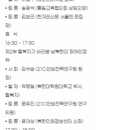
• 토 론 : 송광석 (통일교육협의회 상임의장)
• 토 론 : 김보근 (한겨레신문 서울엔 편집
장)
휴   식
16:30 ~ 17:30
제2부 탈북자가 바라본 남북한의 장애인정
책
• 사 회 : 강석승 (21C안보전략연구원 원
장)
• 발 제 : 곽명일 (북한대학원대학교 박사, 
탈북자)
• 토 론 : 문유진 (21C안보전략연구원 연구
위원)
• 토 론 : 윤여상 (북한인권정보센터 소장)