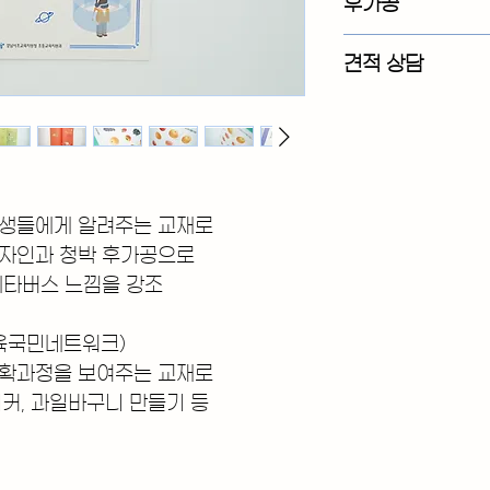
후가공
cover :  210g 랑
inner : 100g 스노우
- 강남서초교육지원청 
견적 상담
제본 : 무선
표지 : 무광, 에폭시(부
영업 담당자에게 연락
-농림축산식품부
-농림축산식품부 
cover : 240g랑데부
Tel.02-738-2212
부록 : 90g 아트 스티커
inner : 150g 모조
표지 : 에폭시 
부록 : 90g 아트 스티커
생들에게 알려주는 교재로 
디자인과 청박 후가공으로
메타버스 느낌을 강조
육국민네트워크)
확과정을 보여주는 교재로 
커, 과일바구니 만들기 등 