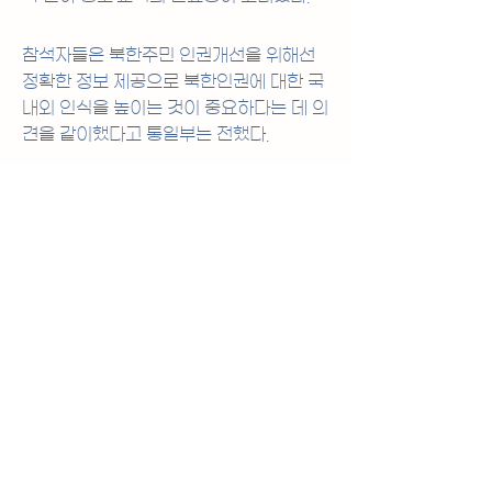
참석자들은 북한주민 인권개선을 위해선 
정확한 정보 제공으로 북한인권에 대한 국
내외 인식을 높이는 것이 중요하다는 데 의
견을 같이했다고 통일부는 전했다.
기사 더보기
☞ 
https://www.yna.co.kr/view/AKR
20230410067451504?
section=popup/print