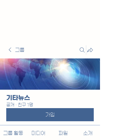
그룹
기타뉴스
공개
·
친구 1명
가입
그룹 활동
미디어
파일
소개