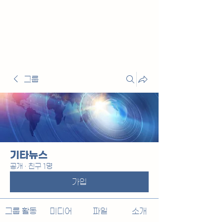
그룹
기타뉴스
공개
·
친구 1명
가입
그룹 활동
미디어
파일
소개