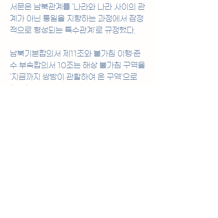
서문은 남북관계를 '나라와 나라 사이의 관
계가 아닌 통일을 지향하는 과정에서 잠정
적으로 형성되는 특수관계'로 규정했다.
남북기본합의서 제11조와 불가침 이행·준
수 부속합의서 10조는 해상 불가침 구역을 
'지금까지 쌍방이 관할하여 온 구역'으로 
합의했다.
기사 더보기
☞ 
https://www.yna.co.kr/view/AKR
20241001054500504?
input=1195m