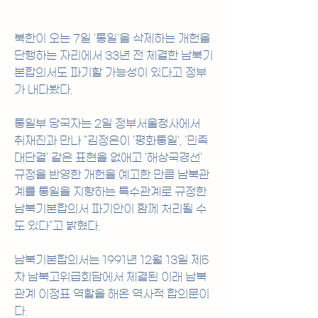
북한이 오는 7일 '통일'을 삭제하는 개헌을 
단행하는 자리에서 33년 전 체결한 남북기
본합의서도 파기할 가능성이 있다고 정부
가 내다봤다.
통일부 당국자는 2일 정부서울청사에서 
취재진과 만나 "김정은이 '평화통일', '민족
대단결' 같은 표현을 없애고 '해상국경선' 
규정을 반영한 개헌을 예고한 만큼 남북관
계를 통일을 지향하는 특수관계로 규정한 
남북기본합의서 파기안이 함께 처리될 수
도 있다"고 밝혔다.
남북기본합의서는 1991년 12월 13일 제5
차 남북고위급회담에서 체결된 이래 남북
관계 이정표 역할을 해온 역사적 합의문이
다.