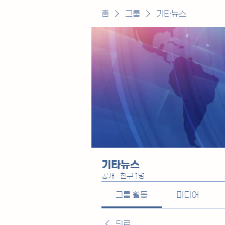
홈
그룹
기타뉴스
기타뉴스
공개
·
친구 1명
그룹 활동
미디어
뒤로