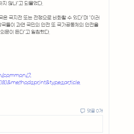
하지 않나"고 되물었다.
국은 국지전 또는 전쟁으로 비화할 수 있다"며 "이러
당국들이 과연 국민의 안전 또 국가공동체의 안전을 
의문이 든다"고 일침했다.
om/common/?
181&method=print&type=article
댓글 0개