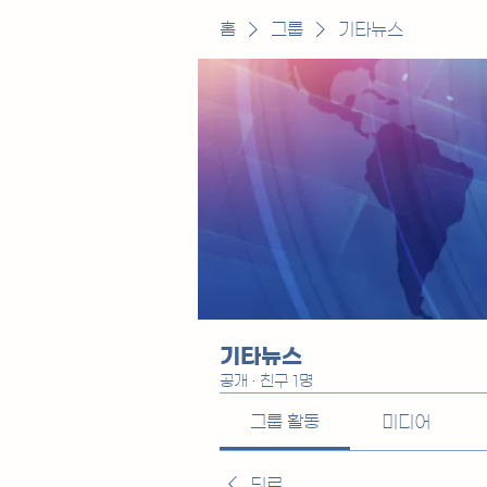
홈
그룹
기타뉴스
기타뉴스
공개
·
친구 1명
그룹 활동
미디어
뒤로