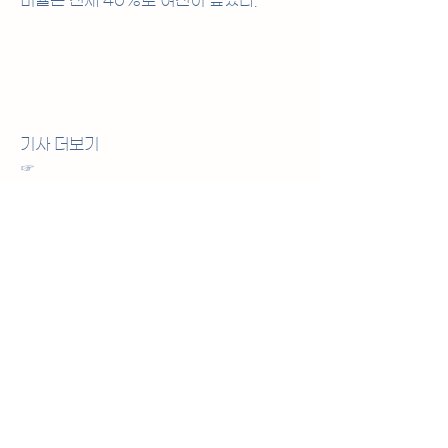
비율은 전체 40%로 여전히 높았다.
기사 더보기
☞ 
https://www.segye.com/print/20
250113510861