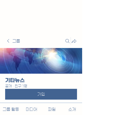
그룹
기타뉴스
공개
·
친구 1명
가입
그룹 활동
미디어
파일
소개