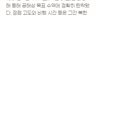
해 동해 공해상 목표 수역에 정확히 탄착됐
다. 정점 고도와 비행 시간 등은 그간 북한
이 발사한 ICBM 중 최고 기록으로 보인
다.
기사 더보기
☞ 
https://www.news1.kr/articles/51
06820
0
0
2