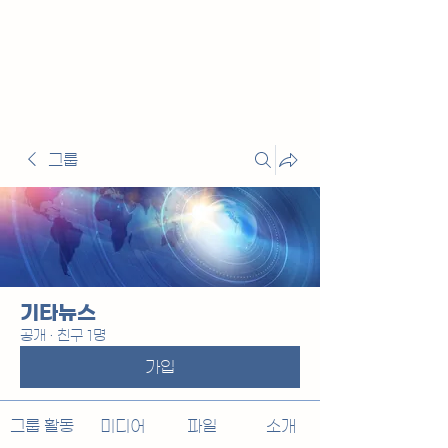
그룹
기타뉴스
공개
·
친구 1명
가입
그룹 활동
미디어
파일
소개