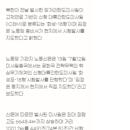
북한이 전날 발사한 장거리탄도미사일이 
고체연료 기반의 신형 대륙간탄도미사일
(ICBM)로 분류되는 '화성-18형'이며 김정
은 노동당 총비서가 현지에서 시험발사를 
지도했다고 밝혔다.
노동당 기관지 노동신문은 13일 "7월12일 
미사일총국에서는 공화국 전략무력의 핵
심무기체계인 신형대륙간탄도미사일 '화
성포-18형'시험발사를 단행했다"며 "김정
은 동지께서 현지에서 직접 지도했다"라고 
보도했다.
신문에 따르면 발사된 미사일은 최대 정점 
고도 6648.4㎞까지 상승하며 거리 
1001.2㎞를 4491초(74분 51초)간 비행