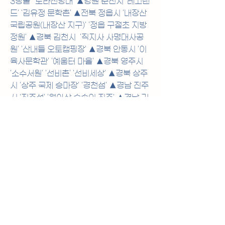
3땅굴' '도라전망대' ▲강원 춘천시 '레고랜
드' '김유정 문학촌' ▲전북 정읍시 '내장산 
국립공원(내장산 지구)' '정읍 구절초 지방 
정원' ▲경북 김천시  '직지사 사명대사공
원' '산내들 오토캠핑장' ▲경북 안동시 '이
육사문학관' '예움터 마을' ▲경북 영주시 
'소수서원' '선비촌' '선비세상' ▲경북 상주
시 '상주 국제 승마장' '경천섬' ▲경남 진주
시 '진주성' '월아산 숲속의 진주' ▲경남 거
제시 '거제 식물원' ▲경남 합천군 '황매산 
군립공원' '합천 영상 테마파크' 등이다.
이들이 조성되면 등산이 어려운 고령자도 
산 정상에 올라 경치를 내려다볼 수 있고, 
휠체어를 탄 채 '유네스코 세계문화유산'으
로 등재된 서원을 자유롭게 여행할 수 있
다. 재활 승마를 체험하거나 휠체어를 탑승
한 상태로 놀이기구를 타는 등 특별한 관광
을 할 기회가 확대된다.