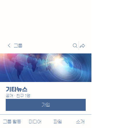
그룹
기타뉴스
공개
·
친구 1명
가입
그룹 활동
미디어
파일
소개